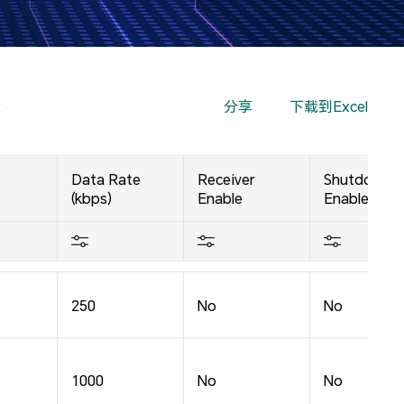
果
分享
下载到Excel
Data Rate
Receiver
Shutdown
(kbps)
Enable
Enable
250
No
No
1000
No
No